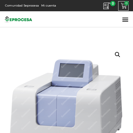
0
Comunidad Seprocesa
Mi cuenta