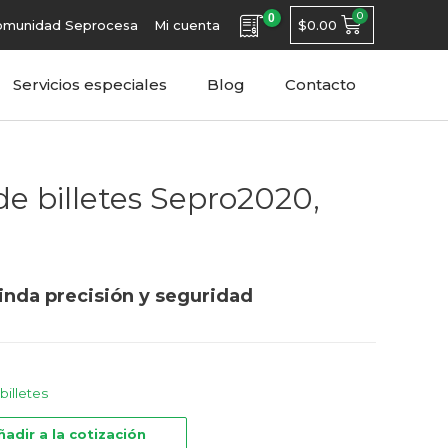
0
$
0.00
omunidad Seprocesa
Mi cuenta
Servicios especiales
Blog
Contacto
de billetes Sepro2020,
inda precisión y seguridad
billetes
ñadir a la cotización