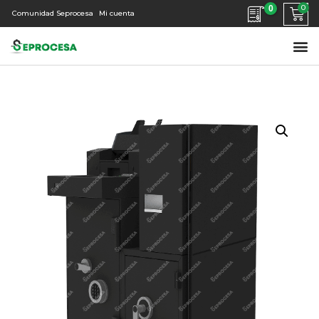
0
Comunidad Seprocesa
Mi cuenta