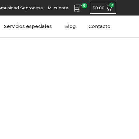
0
$
0.00
omunidad Seprocesa
Mi cuenta
Servicios especiales
Blog
Contacto