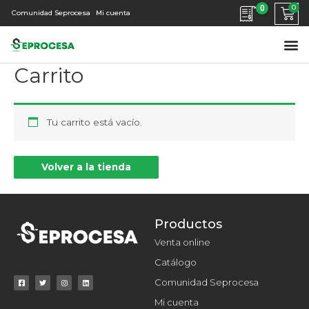
0
Comunidad Seprocesa
Mi cuenta
Carrito
Tu carrito está vacío.
Volver a la tienda
Productos
Venta online
Catálogo
Comunidad Seprocesa
Mi cuenta