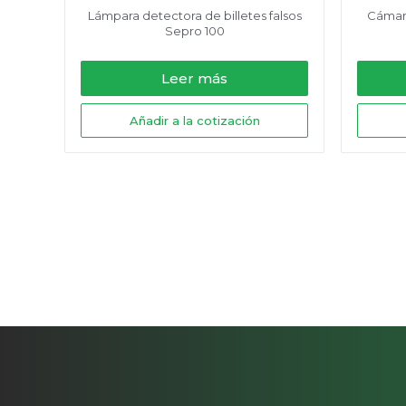
Lámpara detectora de billetes falsos
Cámara
Sepro 100
Leer más
Añadir a la cotización